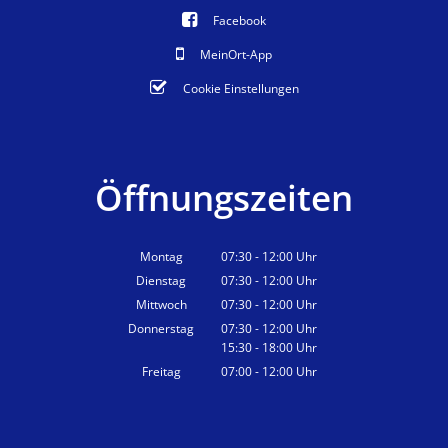
Facebook
MeinOrt-App
Cookie Einstellungen
Öffnungszeiten
Montag
07:30
-
12:00
Uhr
Von 07:30 bis 12:00 Uhr
Dienstag
07:30
-
12:00
Uhr
Von 07:30 bis 12:00 Uhr
Mittwoch
07:30
-
12:00
Uhr
Von 07:30 bis 12:00 Uhr
Donnerstag
07:30
-
12:00
Uhr
15:30
-
18:00
Von 07:30 bis 12:00 Uhr
Uhr
Von 15:30 bis 18:00 Uhr
Freitag
07:00
-
12:00
Uhr
Von 07:00 bis 12:00 Uhr