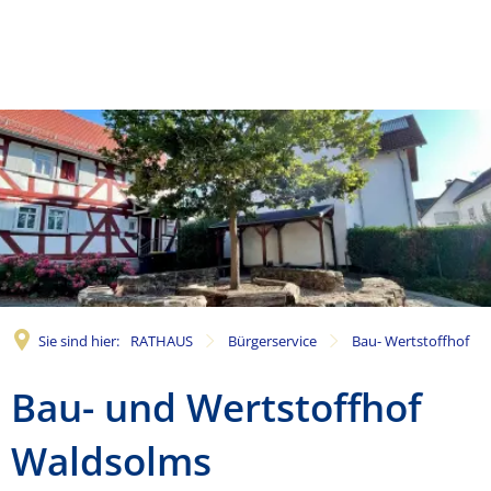
Sie sind hier:
RATHAUS
Bürgerservice
Bau- Wertstoffhof
Bau-
Bau- und Wertstoffhof
Wertstoffhof
Waldsolms