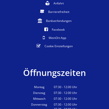
Anfahrt
Barrierefreiheit
Bankverbindungen
Facebook
MeinOrt-App
Cookie Einstellungen
Öffnungszeiten
Montag
07:30
-
12:00
Uhr
Von 07:30 bis 12:00 Uhr
Dienstag
07:30
-
12:00
Uhr
Von 07:30 bis 12:00 Uhr
Mittwoch
07:30
-
12:00
Uhr
Von 07:30 bis 12:00 Uhr
Donnerstag
07:30
-
12:00
Uhr