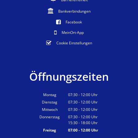
Bankverbindungen
Facebook
MeinOrt-App
Cookie Einstellungen
Öffnungszeiten
Montag
07:30
-
12:00
Uhr
Von 07:30 bis 12:00 Uhr
Dienstag
07:30
-
12:00
Uhr
Von 07:30 bis 12:00 Uhr
Mittwoch
07:30
-
12:00
Uhr
Von 07:30 bis 12:00 Uhr
Donnerstag
07:30
-
12:00
Uhr
15:30
-
18:00
Von 07:30 bis 12:00 Uhr
Uhr
Von 15:30 bis 18:00 Uhr
Freitag
07:00
-
12:00
Uhr
Von 07:00 bis 12:00 Uhr