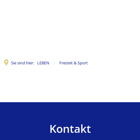
Sie sind hier:
LEBEN
Freizeit & Sport
Freizeit
&
Sport
Kontakt