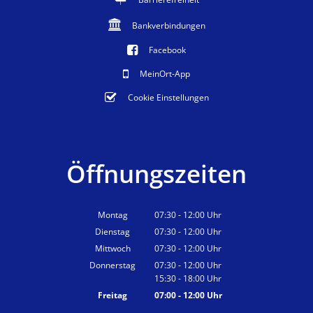
Bankverbindungen
Facebook
MeinOrt-App
Cookie Einstellungen
Öffnungszeiten
Montag
07:30
-
12:00
Uhr
Von 07:30 bis 12:00 Uhr
Dienstag
07:30
-
12:00
Uhr
Von 07:30 bis 12:00 Uhr
Mittwoch
07:30
-
12:00
Uhr
Von 07:30 bis 12:00 Uhr
Donnerstag
07:30
-
12:00
Uhr
15:30
-
18:00
Von 07:30 bis 12:00 Uhr
Uhr
Von 15:30 bis 18:00 Uhr
Freitag
07:00
-
12:00
Uhr
Von 07:00 bis 12:00 Uhr